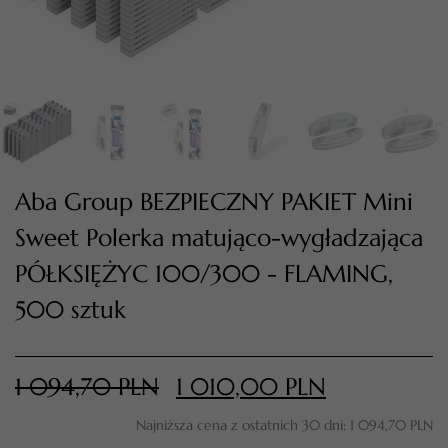
Aba Group BEZPIECZNY PAKIET Mini
Sweet Polerka matująco-wygładzająca
PÓŁKSIĘŻYC 100/300 - FLAMING,
TWÓJ KOSZYK (
0
)
500 sztuk
Suma koszyka (
0
)
PRZEJDŹ DO KOSZYKA
1 094,70
PLN
1 010,00
PLN
Najniższa cena z ostatnich 30 dni:
1 094,70
PLN