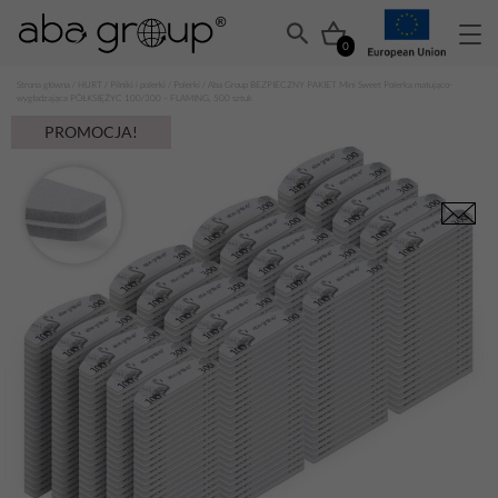
0
Strona główna
/
HURT
/
Pilniki i polerki
/
Polerki
/ Aba Group BEZPIECZNY PAKIET Mini Sweet Polerka matująco-
wygładzająca PÓŁKSIĘŻYC 100/300 – FLAMING, 500 sztuk
PROMOCJA!