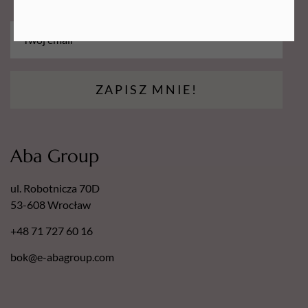
Zalety polerki:
* Zapakowana jednorazowo
* Bardzo precyzyjna
* Doskonała do przygotowania płytki paznokcia pod hybrydę
ZAPISZ MNIE!
* Szybko zmatowisz paznokcie
* Innowacyjny i ergonomiczny kształt
* Wykonana z najwyższej jakości materiałów
Wymiary:
Aba Group
długość: 9 cm Szerokość: 3 cm Grubość 1 cm
ul. Robotnicza 70D
53-608 Wrocław
+48 71 727 60 16
bok@e-abagroup.com