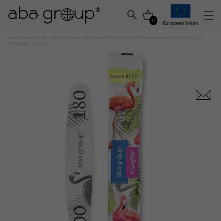
0
Strona główna
/
PILNIKI I POLERKI
/
Pilniki
/ Aba Group BEZPIECZNY PAKIET Pilnik do paznokci ELIPSA 100/180
STANDARD – FLAMING