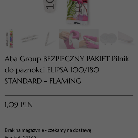
Aba Group BEZPIECZNY PAKIET Pilnik
do paznokci ELIPSA 100/180
STANDARD - FLAMING
TWÓJ KOSZYK (
0
)
Suma koszyka (
0
)
1,09
PLN
PRZEJDŹ DO KOSZYKA
Brak na magazynie - czekamy na dostawę
Symbol: 14143