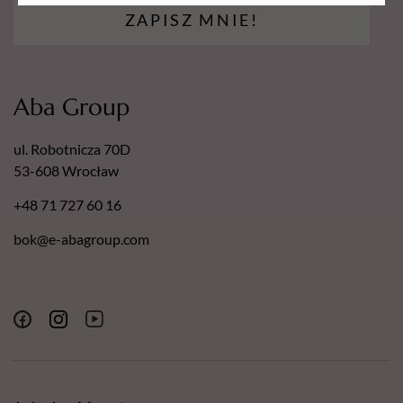
dermatologicznym.
ZAPISZ MNIE!
Nasze pilniki posiadają następujące certyfikaty:
Europejski Certyfikat Bezpieczeństwa.
Certyfikat - Europejska gwarancja najwyższej jakości.
Aba Group
Certyfikat - Europejski lider jakości.
ul. Robotnicza 70D
53-608 Wrocław
+48 71 727 60 16
bok@e-abagroup.com