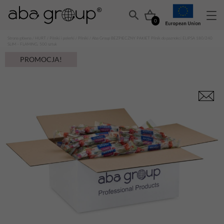
0
Strona główna
/
HURT
/
Pilniki i polerki
/
Pilniki
/ Aba Group BEZPIECZNY PAKIET Pilnik do paznokci ELIPSA 180/240
SLIM – FLAMING, 500 sztuk
PROMOCJA!