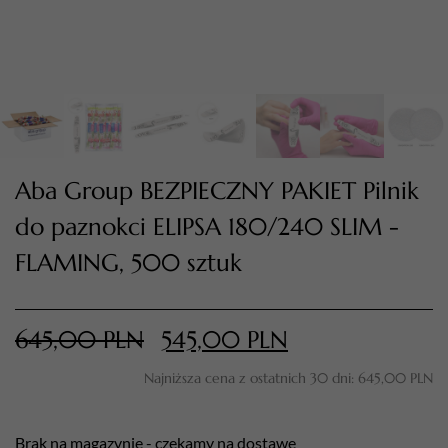
Aba Group BEZPIECZNY PAKIET Pilnik
do paznokci ELIPSA 180/240 SLIM -
FLAMING, 500 sztuk
TWÓJ KOSZYK (
0
)
Suma koszyka (
0
)
645,00
PLN
545,00
PLN
PRZEJDŹ DO KOSZYKA
Najniższa cena z ostatnich 30 dni:
645,00
PLN
Brak na magazynie - czekamy na dostawę