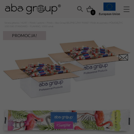
0
Strona główna
/
HURT
/
Pilniki i polerki
/
Pilniki
/ Aba Group BEZPIECZNY PAKIET Pilnik do paznokci PÓŁKSIĘŻYC
100/180 STANDARD – FLAMING, 1000 sztuk
PROMOCJA!