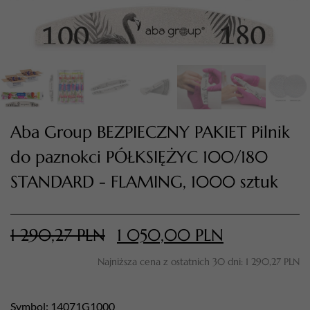
Aba Group BEZPIECZNY PAKIET Pilnik
do paznokci PÓŁKSIĘŻYC 100/180
STANDARD - FLAMING, 1000 sztuk
TWÓJ KOSZYK (
0
)
Suma koszyka (
0
)
1 290,27
PLN
1 050,00
PLN
PRZEJDŹ DO KOSZYKA
Najniższa cena z ostatnich 30 dni:
1 290,27
PLN
Symbol: 14071G1000