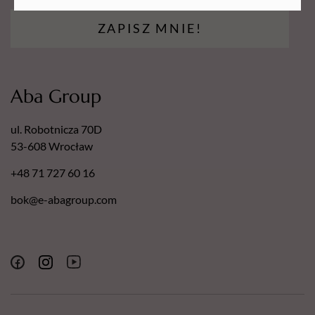
laboratoryjnie i potwierdzone sprawozdaniem
dermatologicznym.
ZAPISZ MNIE!
Nasze pilniki posiadają następujące certyfikaty:
Europejski Certyfikat Bezpieczeństwa.
Certyfikat - Europejska gwarancja najwyższej jakości.
Aba Group
Certyfikat - Europejski lider jakości.
ul. Robotnicza 70D
53-608 Wrocław
+48 71 727 60 16
bok@e-abagroup.com