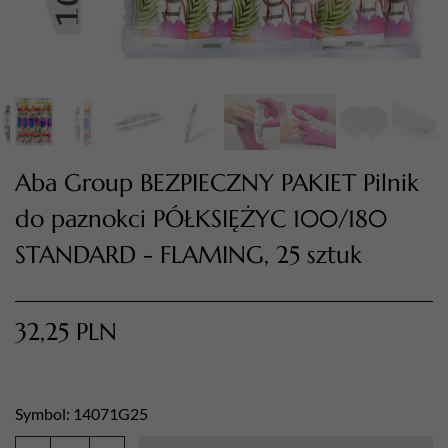
Aba Group BEZPIECZNY PAKIET Pilnik
do paznokci PÓŁKSIĘŻYC 100/180
STANDARD - FLAMING, 25 sztuk
TWÓJ KOSZYK (
0
)
Suma koszyka (
0
)
32,25
PLN
PRZEJDŹ DO KOSZYKA
Symbol: 14071G25