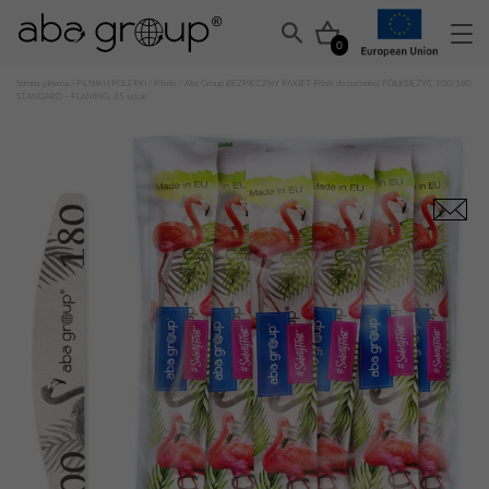
0
Strona główna
/
PILNIKI I POLERKI
/
Pilniki
/ Aba Group BEZPIECZNY PAKIET Pilnik do paznokci PÓŁKSIĘŻYC 100/180
STANDARD – FLAMING, 25 sztuk