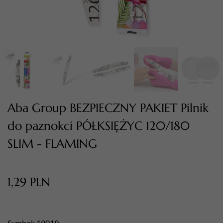
Aba Group BEZPIECZNY PAKIET Pilnik
do paznokci PÓŁKSIĘŻYC 120/180
TWÓJ KOSZYK (
0
)
SLIM - FLAMING
Suma koszyka (
0
)
PRZEJDŹ DO KOSZYKA
1,29
PLN
Symbol: 19019