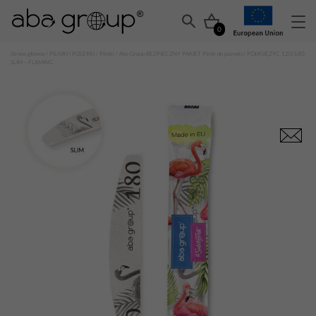
0
Strona główna
/
PILNIKI I POLERKI
/
Pilniki
/ Aba Group BEZPIECZNY PAKIET Pilnik do paznokci PÓŁKSIĘŻYC 120/180
SLIM – FLAMING