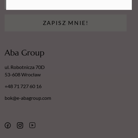
Certyfikat - Europejski lider jakości.
ZAPISZ MNIE!
Aba Group
ul. Robotnicza 70D
53-608 Wrocław
+48 71 727 60 16
bok@e-abagroup.com