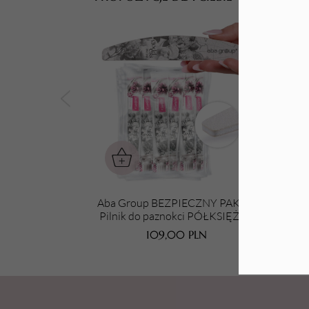
Tarki i nakładki
Aba Group BEZPIECZNY PAKIET
Aba
Pilnik do paznokci PÓŁKSIĘŻYC
Pil
180/240 Small Line, STANDARD,
100
109,00
PLN
100 sztuk