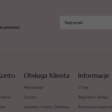
Certyfikat - Europejski lider ja
bskrybentów!
Konto
Obsługa Klienta
Informacje
Reklamacje
O Nas
wienia
Zwroty
Regulamin Sklepu
one
Sposoby i Koszty Dostawy
Polityka prywatnoś