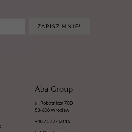
kości.
ZAPISZ MNIE!
Aba Group
ul. Robotnicza 70D
53-608 Wrocław
+48 71 727 60 16
ci