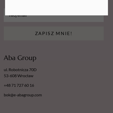
- Patyczek drewniany
- Szczoteczka do paznokci - mała (Mix kolorów, kolor
wysyłany losowo)
ZAPISZ MNIE!
Aba Group
ul. Robotnicza 70D
53-608 Wrocław
+48 71 727 60 16
bok@e-abagroup.com