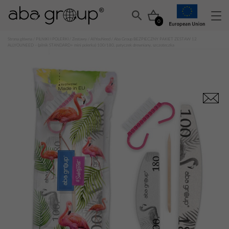
0
Strona główna
/
PILNIKI I POLERKI
/
Zestawy
/
AllYouNeed
/ Aba Group BEZPIECZNY PAKIET ZESTAW 12
ALLYOUNEED – (pilnik STANDARD+ mini polerka) 100/180, patyczek drewniany, szczoteczka