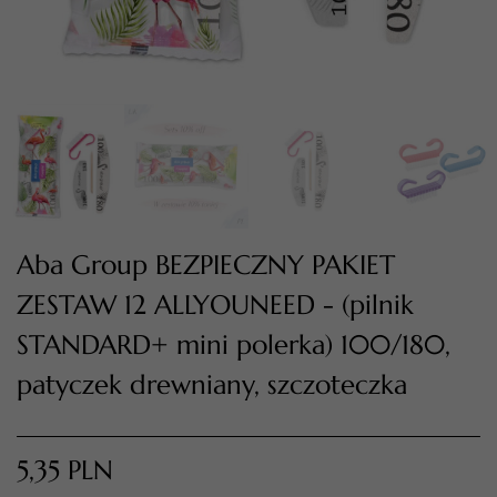
Aba Group BEZPIECZNY PAKIET
ZESTAW 12 ALLYOUNEED - (pilnik
TWÓJ KOSZYK (
0
)
STANDARD+ mini polerka) 100/180,
Suma koszyka (
0
)
patyczek drewniany, szczoteczka
PRZEJDŹ DO KOSZYKA
5,35
PLN