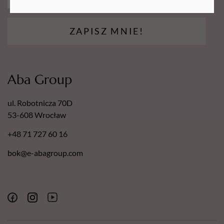
ZAPISZ MNIE!
Aba Group
ul. Robotnicza 70D
53-608 Wrocław
+48 71 727 60 16
bok@e-abagroup.com