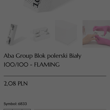
Aba Group Blok polerski Biały
100/100 - FLAMING
TWÓJ KOSZYK (
0
)
Suma koszyka (
0
)
2,08
PLN
PRZEJDŹ DO KOSZYKA
Symbol: 6833