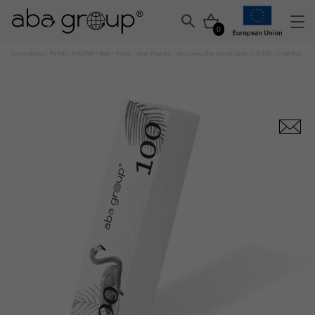
0
Strona główna
/
PILNIKI I POLERKI
/
Bloki i Polerki
/
Bloki Polerskie
/ Aba Group Blok polerski Biały 100/100 – FLAMING