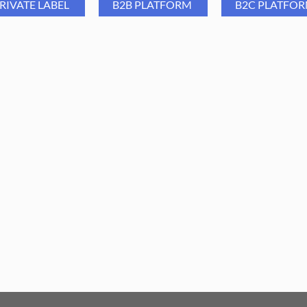
RIVATE LABEL
B2B PLATFORM
B2C PLATFO
długi czas.
Możliwość
sterylizacji
: Na
higieniczną pielęgnację.
 Group Cęgi do wrastających
Aba Group Cążki do wrastaj
znokci MASTER PRO 802/14
paznokci MASTER PRO 803
mm
mm
62,99
PLN
69,99
PLN