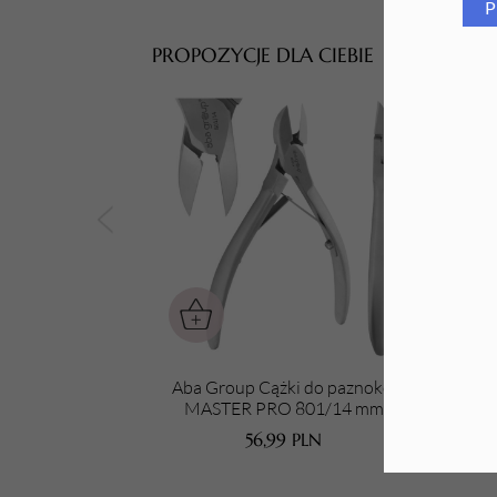
P
Tarki i nakładki
PROPOZYCJE DLA CIEBIE
Aba Group Cążki do paznokci
Aba
MASTER PRO 801/14 mm
pa
56,99
PLN