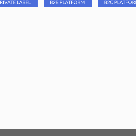
RIVATE LABEL
B2B PLATFORM
B2C PLATFO
długi czas.
Możliwość
sterylizacji
: Na
higieniczną pielęgnację.
Group Cążki do wrastających
Aba Group Obcinacz do pazn
znokci MASTER PRO 803/12
duży MASTER PRO 804
mm
69,99
PLN
32,99
PLN