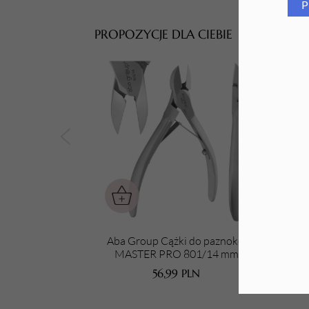
P
Tarki i nakładki
PROPOZYCJE DLA CIEBIE
Aba Group Cążki do paznokci
Aba 
MASTER PRO 801/14 mm
pa
56,99
PLN