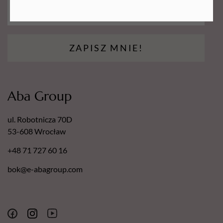
ZAPISZ MNIE!
Aba Group
ul. Robotnicza 70D
53-608 Wrocław
+48 71 727 60 16
bok@e-abagroup.com