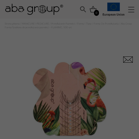
0
Strona główna
/
MANICURE I PEDICURE
/
Przedłużanie Paznokci
/
Formy i Tipsy
/
Formy Do Przedłużania
/ Aba Group
Formy/Szablony do przedłużania paznokci – FLAMING, 500 szt.