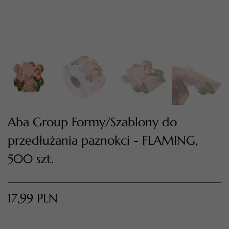
Aba Group Formy/Szablony do
przedłużania paznokci - FLAMING,
TWÓJ KOSZYK (
0
)
Suma koszyka (
0
)
500 szt.
PRZEJDŹ DO KOSZYKA
17,99
PLN