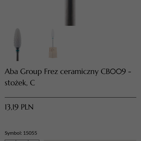
Aba Group Frez ceramiczny CB009 -
stożek, C
TWÓJ KOSZYK (
0
)
Suma koszyka (
0
)
13,19
PLN
PRZEJDŹ DO KOSZYKA
Symbol: 15055