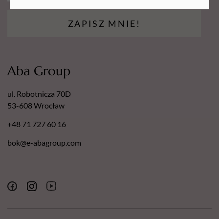
ZAPISZ MNIE!
Aba Group
ul. Robotnicza 70D
53-608 Wrocław
+48 71 727 60 16
bok@e-abagroup.com