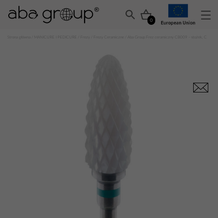
0
Strona główna
/
MANICURE I PEDICURE
/
Frezy
/
Frezy Ceramiczne
/ Aba Group Frez ceramiczny CB009 – stożek, C