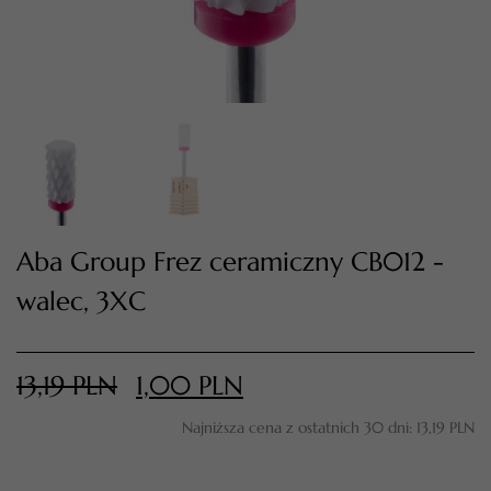
Aba Group Frez ceramiczny CB012 -
walec, 3XC
TWÓJ KOSZYK (
0
)
Suma koszyka (
0
)
13,19
PLN
1,00
PLN
PRZEJDŹ DO KOSZYKA
Najniższa cena z ostatnich 30 dni:
13,19
PLN