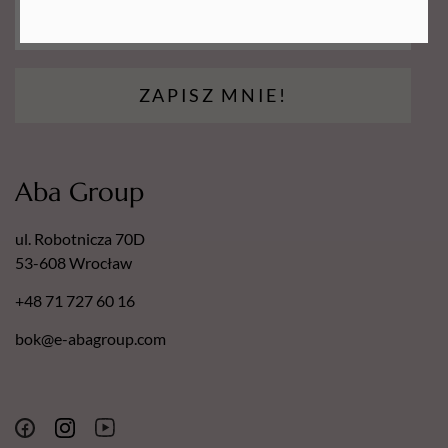
ZAPISZ MNIE!
Aba Group
ul. Robotnicza 70D
53-608 Wrocław
+48 71 727 60 16
bok@e-abagroup.com