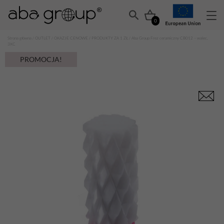
0
Strona główna
/
OUTLET
/
OKAZJE CENOWE
/
PRODUKTY ZA 1 ZŁ
/ Aba Group Frez ceramiczny CB012 – walec,
3XC
PROMOCJA!