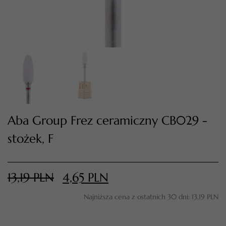
Aba Group Frez ceramiczny CB029 -
stożek, F
TWÓJ KOSZYK (
0
)
Suma koszyka (
0
)
13,19
PLN
4,65
PLN
PRZEJDŹ DO KOSZYKA
Najniższa cena z ostatnich 30 dni:
13,19
PLN