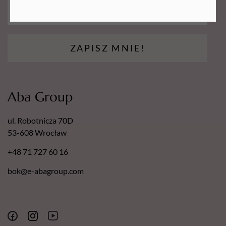
ZAPISZ MNIE!
Aba Group
ul. Robotnicza 70D
53-608 Wrocław
+48 71 727 60 16
bok@e-abagroup.com