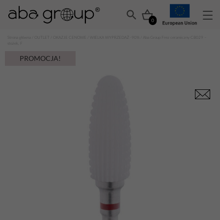
0
Strona główna
/
OUTLET
/
OKAZJE CENOWE
/
WIELKA WYPRZEDAŻ -90%
/ Aba Group Frez ceramiczny CB029 –
stożek, F
PROMOCJA!