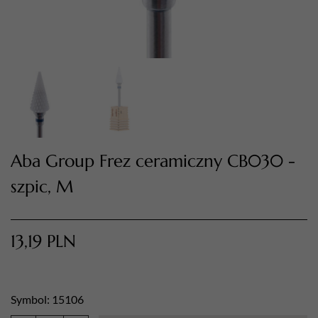
Aba Group Frez ceramiczny CB030 -
szpic, M
TWÓJ KOSZYK (
0
)
Suma koszyka (
0
)
13,19
PLN
PRZEJDŹ DO KOSZYKA
Symbol: 15106