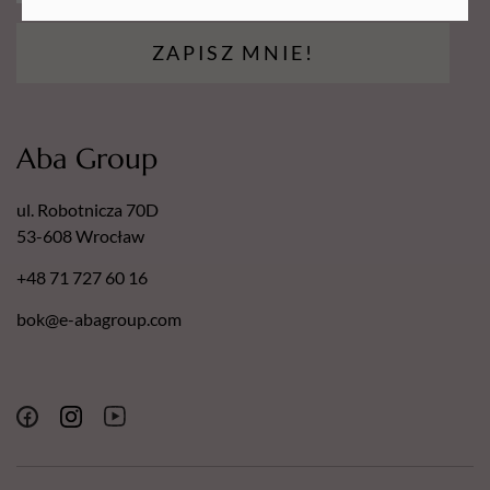
ZAPISZ MNIE!
Aba Group
ul. Robotnicza 70D
53-608 Wrocław
+48 71 727 60 16
bok@e-abagroup.com