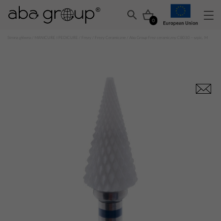
0
Strona główna
/
MANICURE I PEDICURE
/
Frezy
/
Frezy Ceramiczne
/ Aba Group Frez ceramiczny CB030 – szpic, M