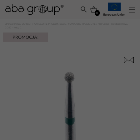
0
Strona główna
/
OUTLET
/
KATEGORIE PRODUKTOWE
/
MANICURE I PEDICURE
/ Aba Group Frez diamentowy
CD23 – kula, C
PROMOCJA!