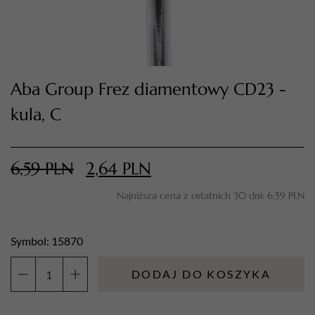
Aba Group Frez diamentowy CD23 -
kula, C
6,59
PLN
2,64
PLN
TWÓJ KOSZYK (
0
)
Suma koszyka (
0
)
Najniższa cena z ostatnich 30 dni:
6,59
PLN
PRZEJDŹ DO KOSZYKA
Symbol: 15870
DODAJ DO KOSZYKA
ilość
Aba