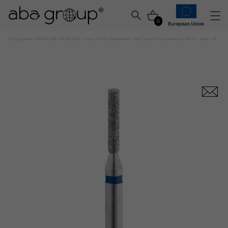
0
Strona główna
/
MANICURE I PEDICURE
/
Frezy
/
Frezy Diamentowe
/ Aba Group Frez diamentowy MA16 – walec, M