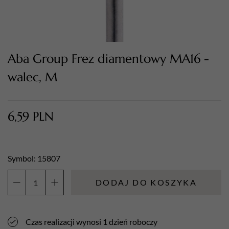
Aba Group Frez diamentowy MA16 -
walec, M
6,59
PLN
TWÓJ KOSZYK (
0
)
Suma koszyka (
0
)
Symbol: 15807
PRZEJDŹ DO KOSZYKA
DODAJ DO KOSZYKA
ilość
Aba
Group
Czas realizacji wynosi 1 dzień roboczy
Frez