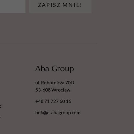
ZAPISZ MNIE!
Aba Group
ul. Robotnicza 70D
53-608 Wrocław
+48 71 727 60 16
ci
bok@e-abagroup.com
e