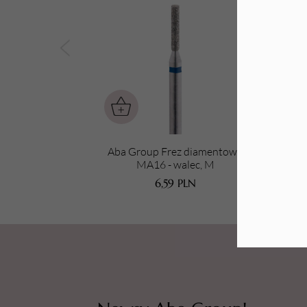
Tarki i nakładki
Aba Group Frez diamentowy
A
MA16 - walec, M
6,59
PLN