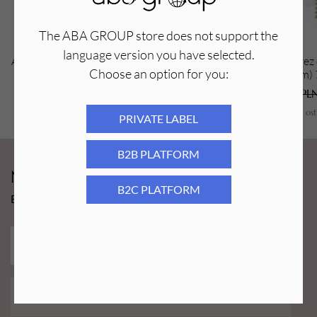
Poziom ostrości:
bardzo ostry
The ABA GROUP store does not support the
language version you have selected.
Aba Group Frez diamentowy 720-37 R,
Aba Group Frez
Choose an option for you:
odwrócony stożek (RAINBOW)
średnica 1,2 mm
6,59
PLN
1,00
PLN
6,59
PL
Najniższa cena z ostatnich 30 dni:
6,59
PLN
Najniższa cena z os
PRIVATE LABEL
B2B PLATFORM
Newsy Aba Group!
B2C PLATFORM
Bądź na bieżąco i łap promocję tylko dla subskrybentów!
ZAPISZ MNIE!