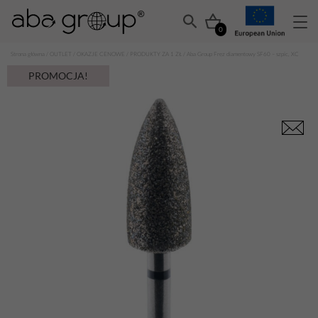
0
Strona główna
/
OUTLET
/
OKAZJE CENOWE
/
PRODUKTY ZA 1 ZŁ
/ Aba Group Frez diamentowy SF60 – szpic, XC
PROMOCJA!