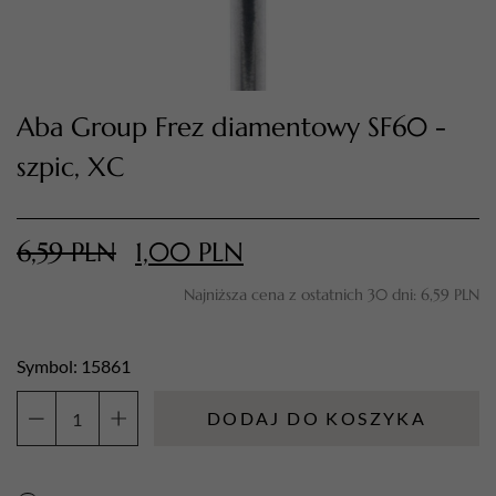
Aba Group Frez diamentowy SF60 -
szpic, XC
6,59
PLN
1,00
PLN
TWÓJ KOSZYK (
0
)
Najniższa cena z ostatnich 30 dni:
6,59
PLN
Suma koszyka (
0
)
Symbol: 15861
PRZEJDŹ DO KOSZYKA
DODAJ DO KOSZYKA
ilość
Aba
Group