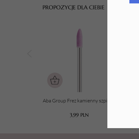
PROPOZYCJE DLA CIEBIE
Tarki i nakładki
Aba Group Frez kamienny szpic 61
A
3,99
PLN