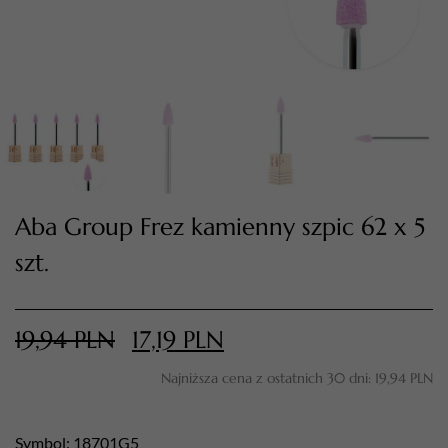
Aba Group Frez kamienny szpic 62 x 5
szt.
TWÓJ KOSZYK (
0
)
Suma koszyka (
0
)
19,94
PLN
17,19
PLN
PRZEJDŹ DO KOSZYKA
Najniższa cena z ostatnich 30 dni:
19,94
PLN
Symbol: 18701G5