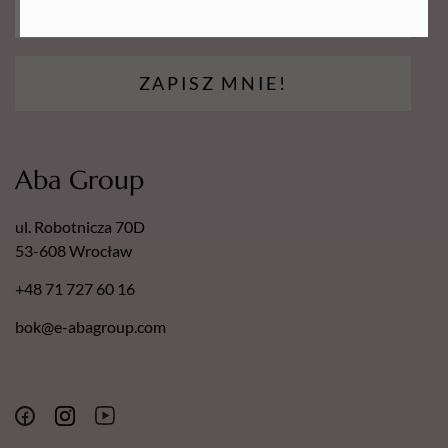
ZAPISZ MNIE!
Aba Group
ul. Robotnicza 70D
53-608 Wrocław
+48 71 727 60 16
bok@e-abagroup.com