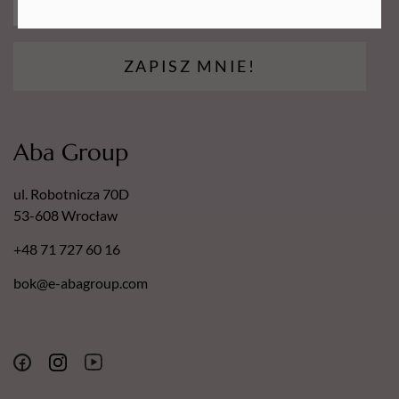
ZAPISZ MNIE!
Aba Group
ul. Robotnicza 70D
53-608 Wrocław
+48 71 727 60 16
bok@e-abagroup.com