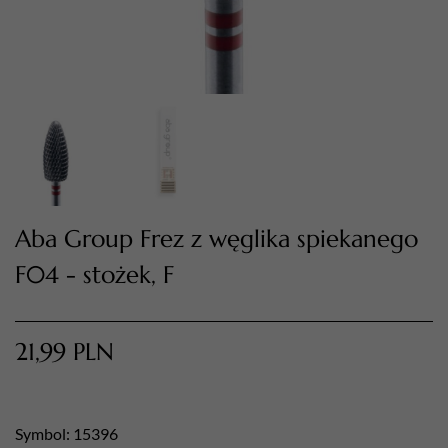
Aba Group Frez z węglika spiekanego
F04 - stożek, F
TWÓJ KOSZYK (
0
)
Suma koszyka (
0
)
21,99
PLN
PRZEJDŹ DO KOSZYKA
Symbol: 15396