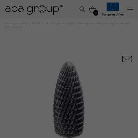
0
Strona główna
/
MANICURE I PEDICURE
/
Frezy
/
Frezy z Węglika Spiekanego
/ Aba Group Frez z węglika spiekanego
F04 – stożek, F