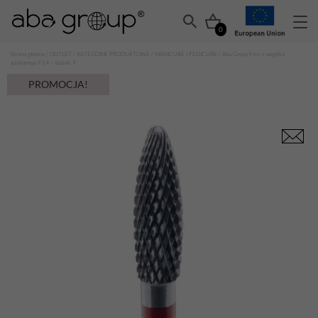
0
Strona główna
/
OUTLET
/
KATEGORIE PRODUKTOWE
/
MANICURE I PEDICURE
/ Aba Group Frez z węglika
spiekanego F14 – stożek, F
PROMOCJA!