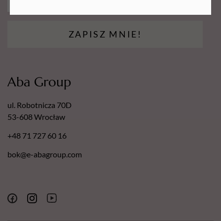
ZAPISZ MNIE!
Aba Group
ul. Robotnicza 70D
53-608 Wrocław
+48 71 727 60 16
bok@e-abagroup.com