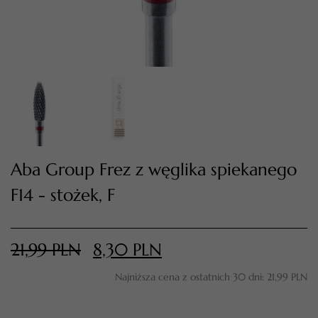
Aba Group Frez z węglika spiekanego
F14 - stożek, F
TWÓJ KOSZYK (
0
)
Suma koszyka (
0
)
21,99
PLN
8,30
PLN
PRZEJDŹ DO KOSZYKA
Najniższa cena z ostatnich 30 dni:
21,99
PLN