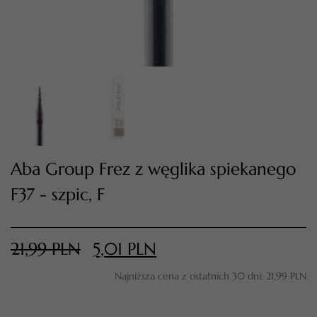
Aba Group Frez z węglika spiekanego
F37 - szpic, F
TWÓJ KOSZYK (
0
)
Suma koszyka (
0
)
21,99
PLN
5,01
PLN
PRZEJDŹ DO KOSZYKA
Najniższa cena z ostatnich 30 dni:
21,99
PLN