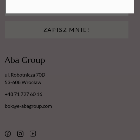
ZAPISZ MNIE!
Aba Group
ul. Robotnicza 70D
53-608 Wrocław
+48 71 727 60 16
bok@e-abagroup.com