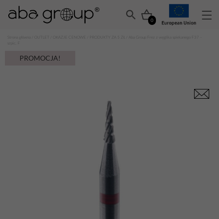
0
Strona główna
/
OUTLET
/
OKAZJE CENOWE
/
PRODUKTY ZA 5 ZŁ
/ Aba Group Frez z węglika spiekanego F37 –
szpic, F
PROMOCJA!