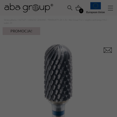
0
Strona główna
/
OUTLET
/
OKAZJE CENOWE
/
PRODUKTY ZA 5 ZŁ
/ Aba Group Frez z węglika spiekanego M12 –
walec, M
PROMOCJA!