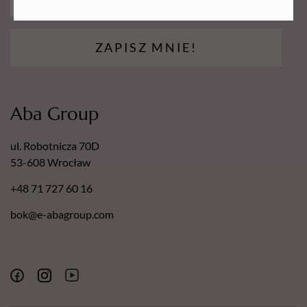
ZAPISZ MNIE!
Aba Group
ul. Robotnicza 70D
53-608 Wrocław
+48 71 727 60 16
bok@e-abagroup.com