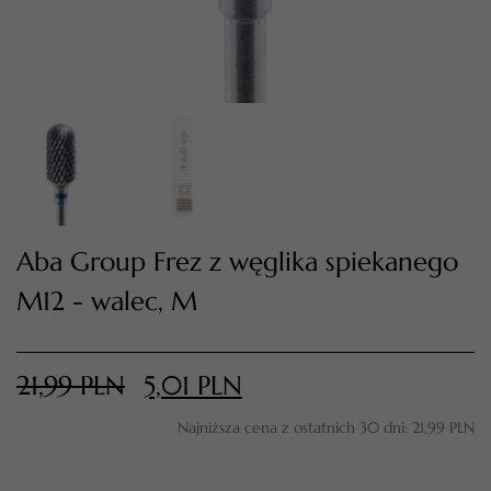
Aba Group Frez z węglika spiekanego
M12 - walec, M
TWÓJ KOSZYK (
0
)
Suma koszyka (
0
)
21,99
PLN
5,01
PLN
PRZEJDŹ DO KOSZYKA
Najniższa cena z ostatnich 30 dni:
21,99
PLN