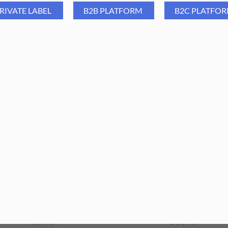
Długość 33mm
RIVATE LABEL
B2B PLATFORM
B2C PLATFO
Część pracująca: 15x 6mm
Poziom ostrości: mocny
czoteczka do rzęs silikonowa
Aba Group Zestaw wymienn
czarna 50 sztuk
nakładek do pilnika metalo
Półksiężyc - gradacja 100, 25 
10,98
PLN
5,01
PLN
27,50
PLN
5,01
PLN
ajniższa cena z ostatnich 30 dni:
Najniższa cena z ostatnich 30 dn
10,98
PLN
27,50
PLN