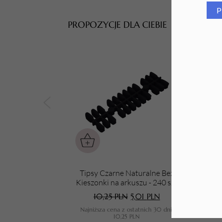
P
Tarki i nakładki
PROPOZYCJE DLA CIEBIE
Tipsy Czarne Naturalne Bez
Sz
Kieszonki na arkuszu - 240 szt
10,25
PLN
5,01
PLN
Najniższa cena z ostatnich 30 dni:
N
10,25
PLN