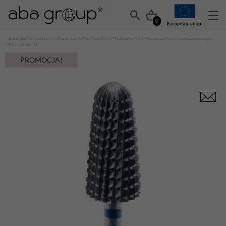
0
Strona główna
/
OUTLET
/
OKAZJE CENOWE
/
WIELKA WYPRZEDAŻ -90%
/ Aba Group Frez z węglika spiekanego
M16 – stożek, M
PROMOCJA!