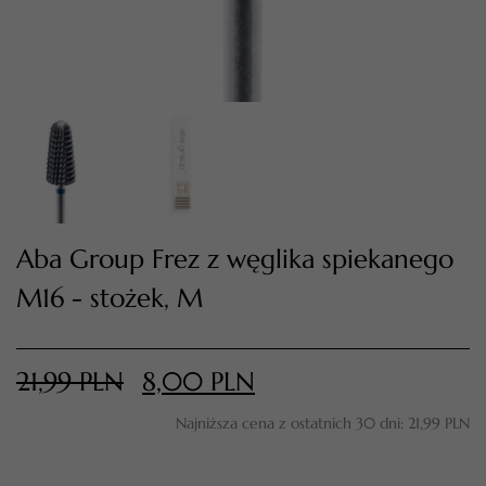
Aba Group Frez z węglika spiekanego
M16 - stożek, M
TWÓJ KOSZYK (
0
)
Suma koszyka (
0
)
21,99
PLN
8,00
PLN
PRZEJDŹ DO KOSZYKA
Najniższa cena z ostatnich 30 dni:
21,99
PLN