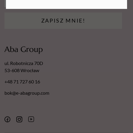
ZAPISZ MNIE!
Aba Group
ul. Robotnicza 70D
53-608 Wrocław
+48 71 727 60 16
bok@e-abagroup.com