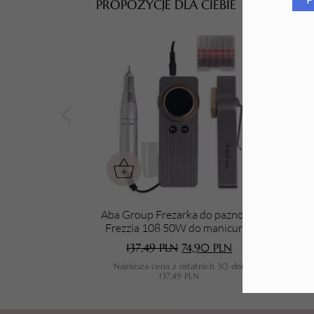
PROPOZYCJE DLA CIEBIE
Tarki i nakładki
Aba Group Frezarka do paznokci
Frezzia 108 50W do manicure i
pedicure szara, bezprzewodowa
137,49
PLN
74,90
PLN
Najniższa cena z ostatnich 30 dni:
137,49
PLN