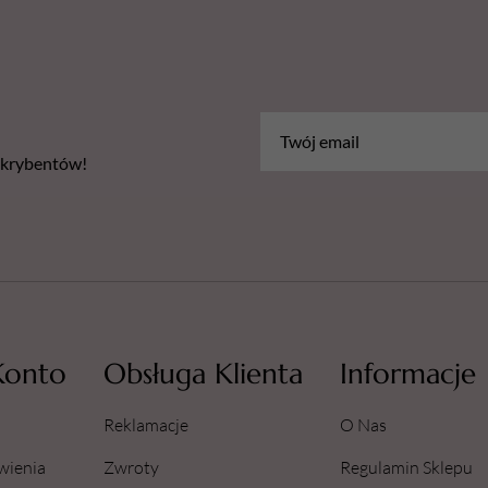
przeciwnym wypadku silnik z
bskrybentów!
Konto
Obsługa Klienta
Informacje
Reklamacje
O Nas
wienia
Zwroty
Regulamin Sklepu