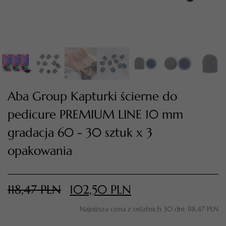
Aba Group Kapturki ścierne do
pedicure PREMIUM LINE 10 mm
gradacja 60 - 30 sztuk x 3
TWÓJ KOSZYK (
0
)
opakowania
Suma koszyka (
0
)
PRZEJDŹ DO KOSZYKA
118,47
PLN
102,50
PLN
Najniższa cena z ostatnich 30 dni:
118,47
PLN