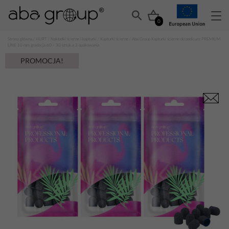
0
Strona główna
/
HURT
/
Nakładki ścierne i kapturki
/
Kapturki ścierne
/ Aba Group Kapturki ścierne do pedicure PREMIUM
LINE 10 mm gradacja 60 – 30 sztuk x 3 opakowania
PROMOCJA!