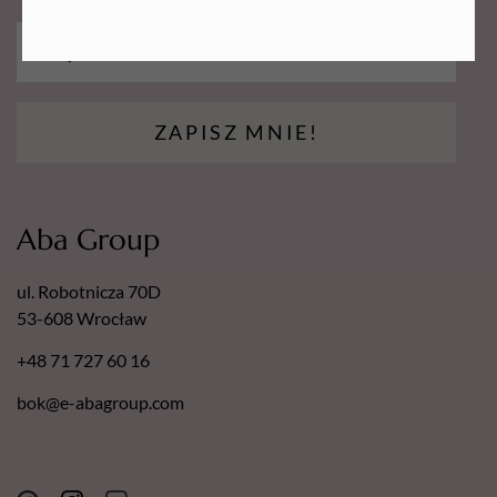
ZAPISZ MNIE!
Aba Group
ul. Robotnicza 70D
53-608 Wrocław
+48 71 727 60 16
bok@e-abagroup.com