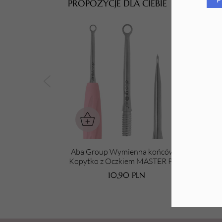
PROPOZYCJE DLA CIEBIE
Tarki i nakładki
Aba Group Wymienna końcówka
Aba
Kopytko z Oczkiem MASTER PRO
do manicure (2037)
MAS
10,90
PLN