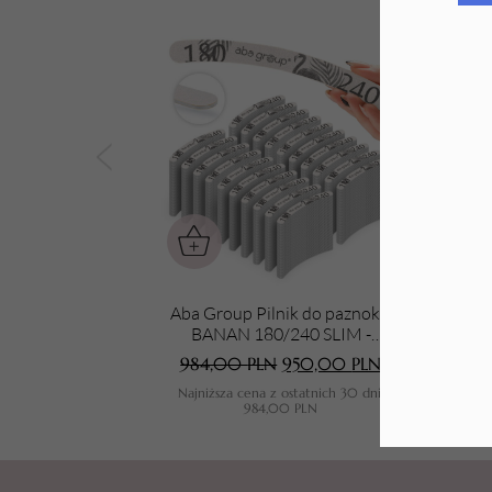
Tarki i nakładki
Aba Group Pilnik do paznokci
Aba 
BANAN 180/240 SLIM -
FLAMING, 1000 sztuk
984,00
PLN
950,00
PLN
Najniższa cena z ostatnich 30 dni:
N
984,00
PLN