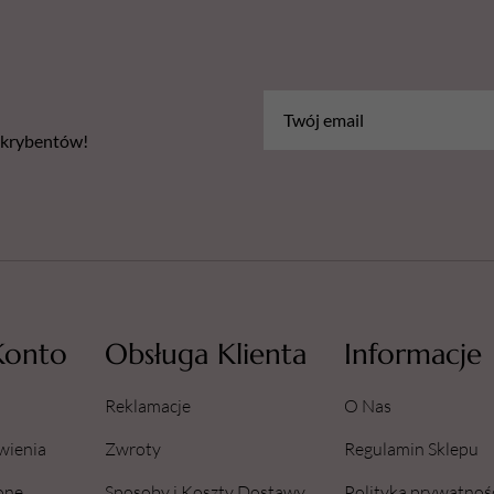
bskrybentów!
Konto
Obsługa Klienta
Informacje
Reklamacje
O Nas
wienia
Zwroty
Regulamin Sklepu
one
Sposoby i Koszty Dostawy
Polityka prywatnoś