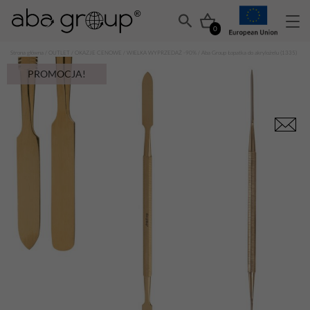
0
Strona główna
/
OUTLET
/
OKAZJE CENOWE
/
WIELKA WYPRZEDAŻ -90%
/ Aba Group Łopatka do akrylożelu (1335)
PROMOCJA!