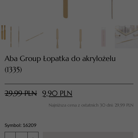
Aba Group Łopatka do akrylożelu
(1335)
TWÓJ KOSZYK (
0
)
Suma koszyka (
0
)
29,99
PLN
9,90
PLN
Najniższa cena z ostatnich 30 dni:
29,99
PLN
PRZEJDŹ DO KOSZYKA
Symbol: 16209