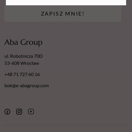
ZAPISZ MNIE!
Aba Group
ul. Robotnicza 70D
53-608 Wrocław
+48 71 727 60 16
bok@e-abagroup.com