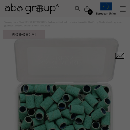
0
Strona główna
/
MANICURE I PEDICURE
/
Podologia
/
Nakładki na walce i nośniki
/ Aba Group Nakładki na frezy walec
gradacja 150 (100 sztuk) – 6 mm – turkusowe
PROMOCJA!