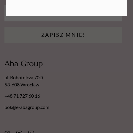
ZAPISZ MNIE!
Aba Group
ul. Robotnicza 70D
53-608 Wrocław
+48 71 727 60 16
bok@e-abagroup.com