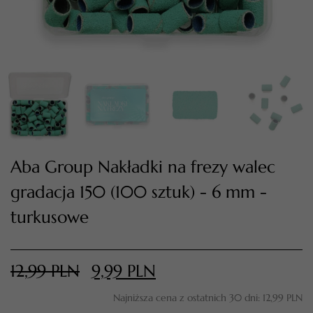
Aba Group Nakładki na frezy walec
gradacja 150 (100 sztuk) - 6 mm -
TWÓJ KOSZYK (
0
)
turkusowe
Suma koszyka (
0
)
PRZEJDŹ DO KOSZYKA
12,99
PLN
9,99
PLN
Najniższa cena z ostatnich 30 dni:
12,99
PLN