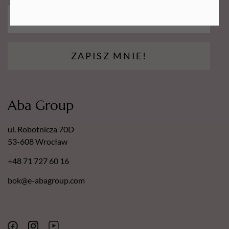
nakładek! Polecamy do zestawu
dysk do pedicure naszej
marki
!
ZAPISZ MNIE!
Aba Group
ul. Robotnicza 70D
53-608 Wrocław
+48 71 727 60 16
bok@e-abagroup.com