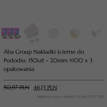
Aba Group Nakładki ścierne do
Pododisc 150szt - 20mm #100 x 3
TWÓJ KOSZYK (
0
)
opakowania
Suma koszyka (
0
)
50,97
PLN
46,13
PLN
PRZEJDŹ DO KOSZYKA
Najniższa cena z ostatnich 30 dni:
50,97
PLN