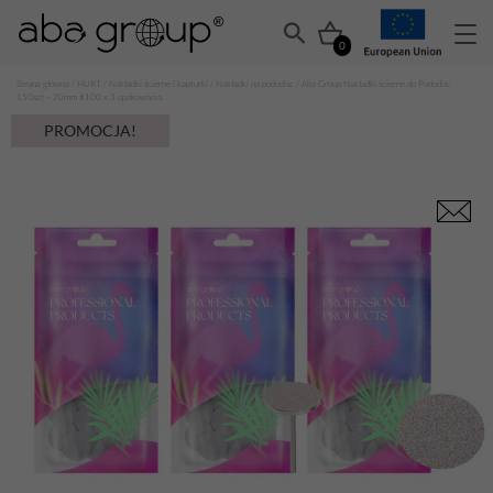
0
Strona główna
/
HURT
/
Nakładki ścierne i kapturki
/
Nakładki na pododisc
/ Aba Group Nakładki ścierne do Pododisc
150szt – 20mm #100 x 3 opakowania
PROMOCJA!