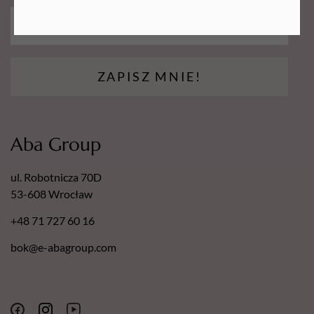
UWAGA!
Pododisk nie wchodzi w skład zestawu. Jest to
tylko podglądowe zdjęcie użytkowania wymiennych
nakładek! Polecamy do zestawu
dysk do pedicure naszej
marki
!
ZAPISZ MNIE!
Aba Group
ul. Robotnicza 70D
53-608 Wrocław
+48 71 727 60 16
bok@e-abagroup.com