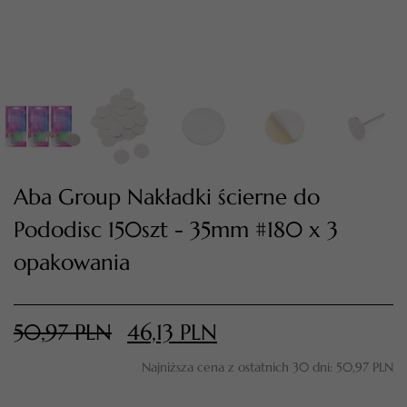
Aba Group Nakładki ścierne do
Pododisc 150szt - 35mm #180 x 3
TWÓJ KOSZYK (
0
)
opakowania
Suma koszyka (
0
)
50,97
PLN
46,13
PLN
PRZEJDŹ DO KOSZYKA
Najniższa cena z ostatnich 30 dni:
50,97
PLN