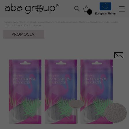
0
Strona główna
/
HURT
/
Nakładki ścierne i kapturki
/
Nakładki na pododisc
/ Aba Group Nakładki ścierne do Pododisc
150szt – 35mm #180 x 3 opakowania
PROMOCJA!