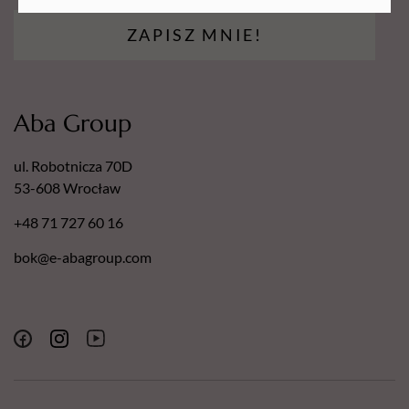
marki
!
ZAPISZ MNIE!
Aba Group
ul. Robotnicza 70D
53-608 Wrocław
+48 71 727 60 16
bok@e-abagroup.com