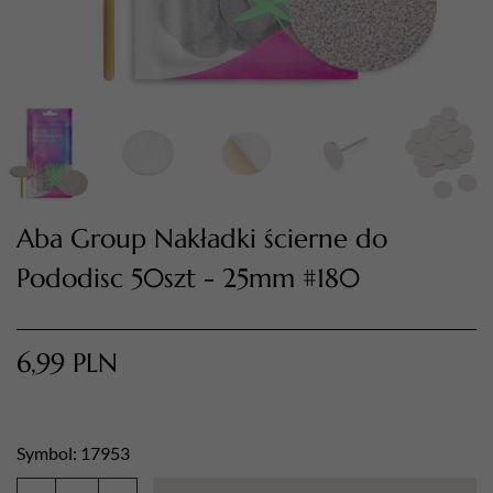
Aba Group Nakładki ścierne do
Pododisc 50szt - 25mm #180
TWÓJ KOSZYK (
0
)
Suma koszyka (
0
)
6,99
PLN
PRZEJDŹ DO KOSZYKA
Symbol: 17953