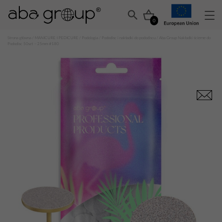
0
Strona główna
/
MANICURE I PEDICURE
/
Podologia
/
Pododisc i nakładki do pododiscu
/ Aba Group Nakładki ścierne do
Pododisc 50szt – 25mm #180