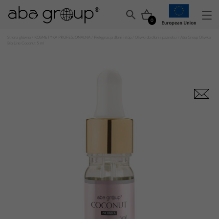
0
Strona główna
/
KOSMETYKA PROFESJONALNA
/
Pielęgnacja dłoni i stóp
/
Oliwki do dłoni i paznokci
/ Aba Group Oliwka
Bio Line Coconut 5 ml