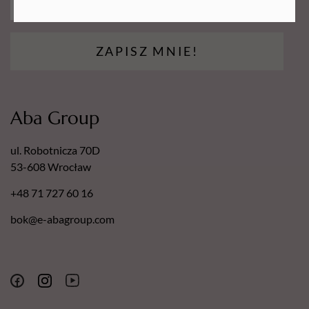
ZAPISZ MNIE!
Aba Group
ul. Robotnicza 70D
53-608 Wrocław
+48 71 727 60 16
bok@e-abagroup.com