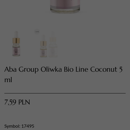
Aba Group Oliwka Bio Line Coconut 5
ml
TWÓJ KOSZYK (
0
)
Suma koszyka (
0
)
7,59
PLN
PRZEJDŹ DO KOSZYKA
Symbol: 17495