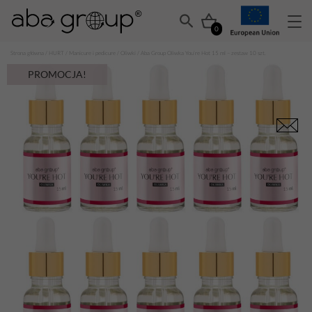
0
Strona główna
/
HURT
/
Manicure i pedicure
/
Oliwki
/ Aba Group Oliwka You’re Hot 15 ml – zestaw 10 szt.
PROMOCJA!