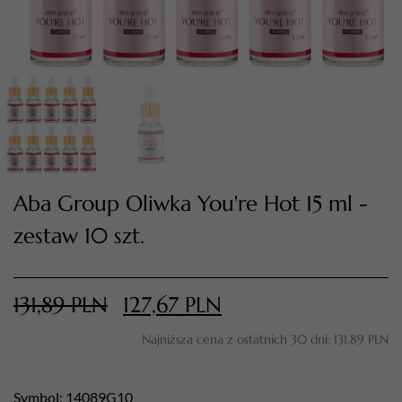
Aba Group Oliwka You're Hot 15 ml -
zestaw 10 szt.
TWÓJ KOSZYK (
0
)
Suma koszyka (
0
)
131,89
PLN
127,67
PLN
PRZEJDŹ DO KOSZYKA
Najniższa cena z ostatnich 30 dni:
131,89
PLN
Symbol: 14089G10