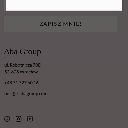
ZAPISZ MNIE!
Aba Group
ul. Robotnicza 70D
53-608 Wrocław
+48 71 727 60 16
bok@e-abagroup.com