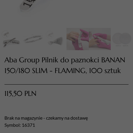
Aba Group Pilnik do paznokci BANAN
150/180 SLIM - FLAMING, 100 sztuk
TWÓJ KOSZYK (
0
)
Suma koszyka (
0
)
115,50
PLN
PRZEJDŹ DO KOSZYKA
Brak na magazynie - czekamy na dostawę
Symbol: 16371