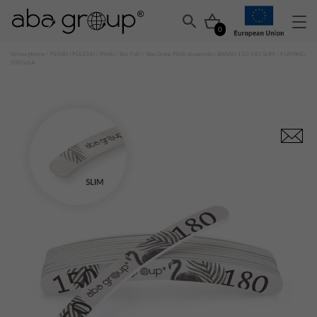
0
Strona główna
/
PILNIKI I POLERKI
/
Pilniki
/
Bez Folii
/ Aba Group Pilnik do paznokci BANAN 150/180 SLIM – FLAMING,
100 sztuk