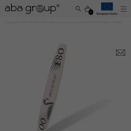
0
Strona główna
/
PILNIKI I POLERKI
/
Pilniki
/ Aba Group Pilnik do paznokci ELIPSA 100/180 STANDARD – FLAMING