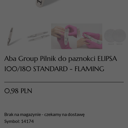
Aba Group Pilnik do paznokci ELIPSA
100/180 STANDARD - FLAMING
TWÓJ KOSZYK (
0
)
Suma koszyka (
0
)
0,98
PLN
PRZEJDŹ DO KOSZYKA
Brak na magazynie - czekamy na dostawę
Symbol: 14174