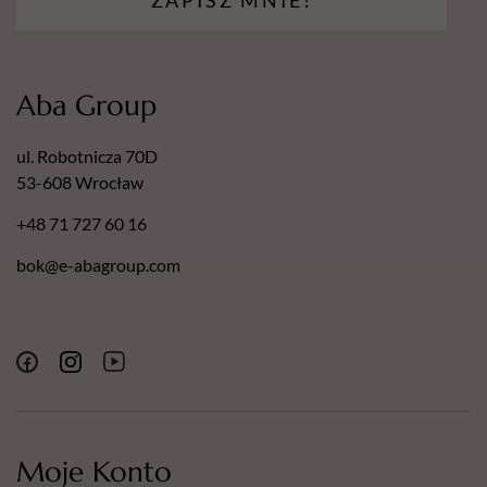
Europejski Certyfikat Bezpieczeństwa.
Certyfikat - Europejska gwarancja najwyższej jakości.
Certyfikat - Europejski lider jakości.
Aba Group
ul. Robotnicza 70D
53-608 Wrocław
+48 71 727 60 16
bok@e-abagroup.com
Moje Konto