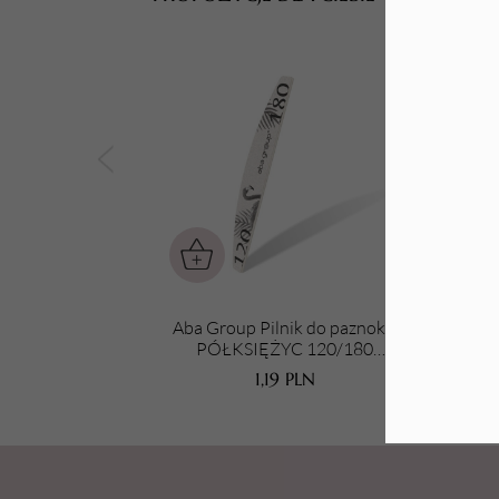
Tarki i nakładki
Aba Group Pilnik do paznokci
Ab
PÓŁKSIĘŻYC 120/180
STANDARD - FLAMING
STA
1,19
PLN