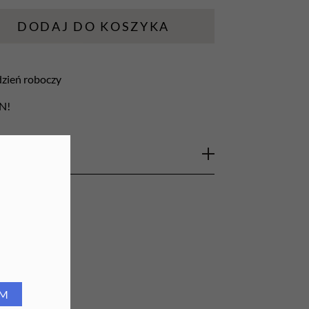
URZĄDZENIA
DODAJ DO KOSZYKA
Lampy do paznokci
 dzień roboczy
Lampy na biurko
LN!
Podgrzewacze do wosku
kci Aba Group o gradacji 100/180,
onalnego. Pilniki przeznaczone są do pracy z
ecane do zabiegów wymagających efektywnego,
piłowywania, skracania, czy też do wstępnej
wiedni wybór do obróbki, skracania i
RM