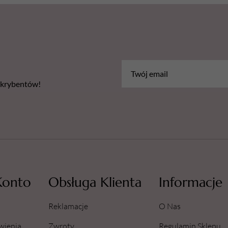
Certyfikat - Europejski lider ja
bskrybentów!
Konto
Obsługa Klienta
Informacje
Reklamacje
O Nas
wienia
Zwroty
Regulamin Sklepu