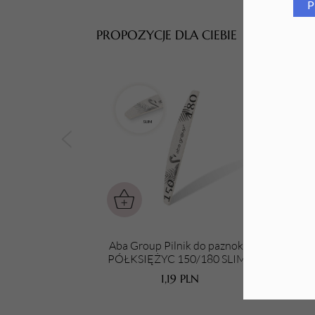
P
Tarki i nakładki
PROPOZYCJE DLA CIEBIE
Aba Group Pilnik do paznokci
Ab
PÓŁKSIĘŻYC 150/180 SLIM -
FLAMING
STAN
1,19
PLN