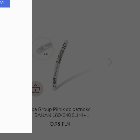
RM
wyborem wśród stylistek. Najbardziej
odzeniem posłuży do skracania paznokci,
a masy hybrydowej, a także do
y z najwyższej klasy materiałów
renów UE. Do produkcji używamy
h dermatologicznie klejów. Pokrywamy nasze
pobiega " zapychaniu się " pilnika podczas
nas produkty ścierne są oznaczone znakiem
szystkie wymagania dyrektyw unijnych jak
ane stosownym procedurom oceny zgodności,
. Nie wykazują właściwości drażniących ani
badane laboratoryjnie i potwierdzone
kci
Aba Group Pilnik do paznokci
znym.
M -
BANAN 180/240 SLIM -
ujące certyfikaty:
FLAMING
0,98
PLN
czeństwa.
ncja najwyższej jakości.