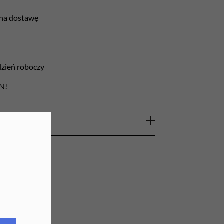
URZĄDZENIA
 na dostawę
Lampy do paznokci
Lampy na biurko
 dzień roboczy
Podgrzewacze do wosku
LN!
kci Aba Group o gradacji 100/180,
onalnego. Pilniki przeznaczone są do pracy z
ecane do zabiegów wymagających efektywnego,
piłowywania, skracania, czy też do wstępnej
wiedni wybór do obróbki, skracania i