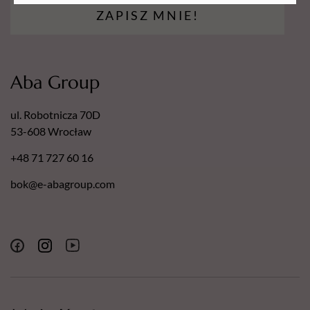
dermatologicznym.
ZAPISZ MNIE!
Nasze pilniki posiadają następujące certyfikaty:
Europejski Certyfikat Bezpieczeństwa.
Certyfikat - Europejska gwarancja najwyższej jakości.
Aba Group
Certyfikat - Europejski lider jakości.
ul. Robotnicza 70D
53-608 Wrocław
+48 71 727 60 16
bok@e-abagroup.com