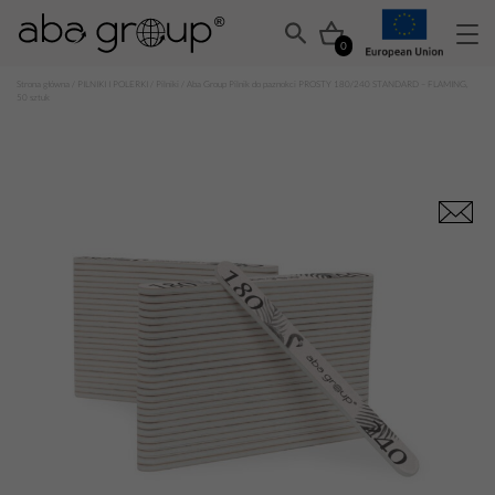
0
Strona główna
/
PILNIKI I POLERKI
/
Pilniki
/ Aba Group Pilnik do paznokci PROSTY 180/240 STANDARD – FLAMING,
50 sztuk