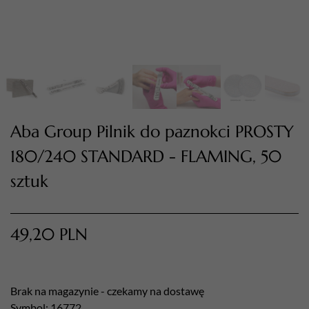
Aba Group Pilnik do paznokci PROSTY
180/240 STANDARD - FLAMING, 50
sztuk
TWÓJ KOSZYK (
0
)
Suma koszyka (
0
)
49,20
PLN
PRZEJDŹ DO KOSZYKA
Brak na magazynie - czekamy na dostawę
Symbol: 16772