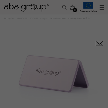
0
Strona główna
/
MANICURE I PEDICURE
/
Narzędzia
/
Akcesoria Manicure
/ Aba Group Piórnik RÓŻOWY