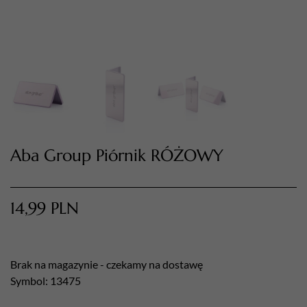
Aba Group Piórnik RÓŻOWY
TWÓJ KOSZYK (
0
)
Suma koszyka (
0
)
14,99
PLN
PRZEJDŹ DO KOSZYKA
Brak na magazynie - czekamy na dostawę
Symbol: 13475