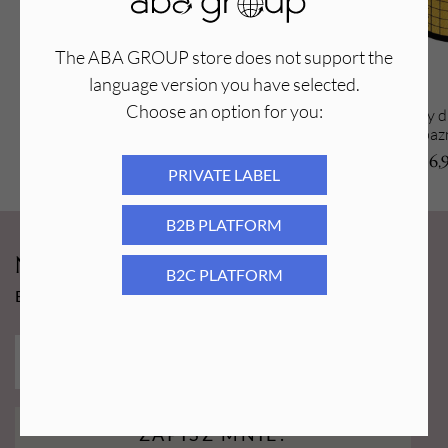
The ABA GROUP store does not support the
language version you have selected.
Choose an option for you:
Dozownik do płynów z pompką
Formy/Szablony d
transparentny 150ml
przedłużania pazn
50
2,89
PLN
16,
PRIVATE LABEL
B2B PLATFORM
Newsy Aba Group!
B2C PLATFORM
Bądź na bieżąco i łap promocję tylko dla subskrybentów!
ZAPISZ MNIE!