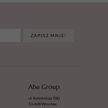
e
 sztuk
o, metalowego nośnika PodoDisc. Po
 wyrzuć nakładkę, a dysk dokładnie
ZAPISZ MNIE!
ścią zestawu – zdjęcie ma charakter
camy metalowy dysk do pedicure marki
Aba
Aba Group
ul. Robotnicza 70D
53-608 Wrocław