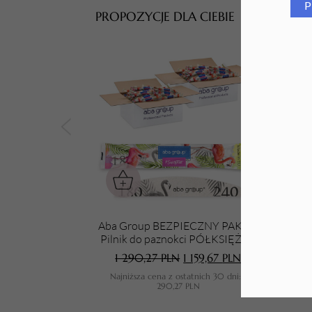
P
PROPOZYCJE DLA CIEBIE
Tarki i nakładki
Aba Group BEZPIECZNY PAKIET
Pilnik do paznokci PÓŁKSIĘŻYC
Gu
180/240 STANDARD - FLAMING,
1 290,27
PLN
1 159,67
PLN
1000 sztuk
Najniższa cena z ostatnich 30 dni:
1
N
290,27
PLN