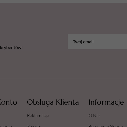
Jednorazowe i higieniczn
Zawartość opakowania:
25
Sposób użycia:
Przyklej nakładkę do czysteg
zakończeniu zabiegu zdejmij i
zdezynfekuj lub wysterylizuj.
Uwaga:
PodoDisc nie jest czę
bskrybentów!
poglądowy. Do kompletu pole
Group
.
Konto
Obsługa Klienta
Informacje
Reklamacje
O Nas
wienia
Zwroty
Regulamin Sklepu