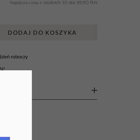
Najniższa cena z ostatnich 30 dni:
89,90
PLN
URZĄDZENIA
Lampy do paznokci
DODAJ DO KOSZYKA
Lampy na biurko
Podgrzewacze do wosku
 dzień roboczy
LN!
ba Group
na miękkiej gąbce to niezastąpione
 pedicure. Dzięki
gradacji #100
doskonale
rogowaciałego naskórka oraz
artii skóry stóp
, przygotowując je do
acji.