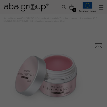
0
Strona główna
/
MANICURE I PEDICURE
/
Przedłużanie Paznokci
/
Żele
/
Samopoziomujące Się
/ Aba Group SELF
LEVELING GEL EASY COVER NR 2 żel budujący, samopoziomujący, 50 ml