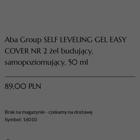
Aba Group SELF LEVELING GEL EASY
COVER NR 2 żel budujący,
TWÓJ KOSZYK (
0
)
samopoziomujący, 50 ml
Suma koszyka (
0
)
PRZEJDŹ DO KOSZYKA
89,00
PLN
Brak na magazynie - czekamy na dostawę
Symbol: 16010