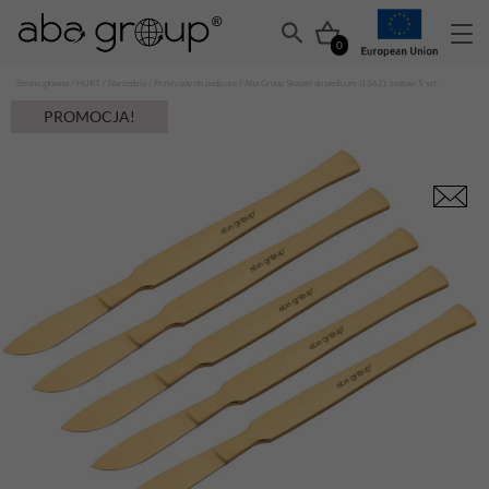
0
Strona główna
/
HURT
/
Narzędzia
/
Przyrządy do pedicure
/ Aba Group Skalpel do pedicure (1362), zestaw 5 szt.
PROMOCJA!