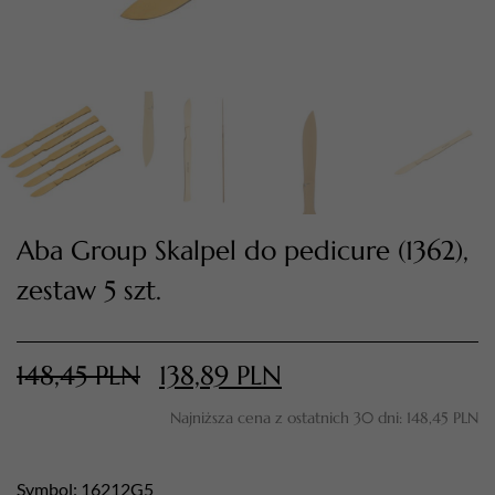
Aba Group Skalpel do pedicure (1362),
zestaw 5 szt.
TWÓJ KOSZYK (
0
)
Suma koszyka (
0
)
148,45
PLN
138,89
PLN
PRZEJDŹ DO KOSZYKA
Najniższa cena z ostatnich 30 dni:
148,45
PLN
Symbol: 16212G5