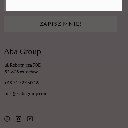
ZAPISZ MNIE!
Aba Group
ul. Robotnicza 70D
53-608 Wrocław
+48 71 727 60 16
bok@e-abagroup.com