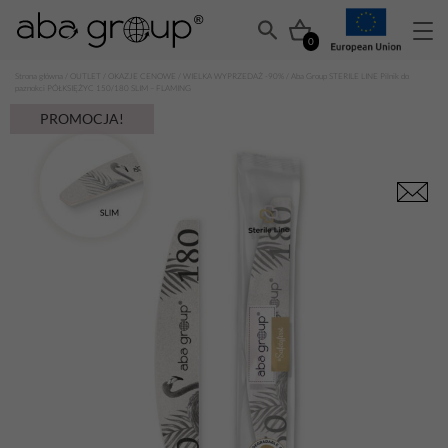
0
Strona główna
/
OUTLET
/
OKAZJE CENOWE
/
WIELKA WYPRZEDAŻ -90%
/ Aba Group STERILE LINE Pilnik do
paznokci PÓŁKSIĘŻYC 150/180 SLIM – FLAMING
PROMOCJA!