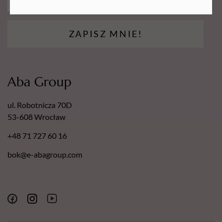
Europejski Certyfikat Bezpieczeństwa.
Certyfikat - Europejska gwarancja najwyższej jakości.
Certyfikat - Europejski lider jakości.
ZAPISZ MNIE!
Aba Group
ul. Robotnicza 70D
53-608 Wrocław
+48 71 727 60 16
bok@e-abagroup.com