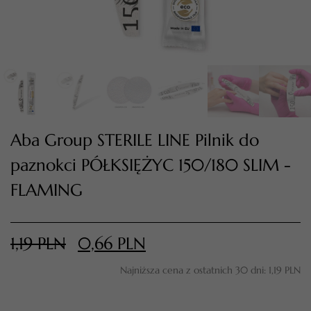
Aba Group STERILE LINE Pilnik do
paznokci PÓŁKSIĘŻYC 150/180 SLIM -
FLAMING
TWÓJ KOSZYK (
0
)
Suma koszyka (
0
)
1,19
PLN
0,66
PLN
PRZEJDŹ DO KOSZYKA
Najniższa cena z ostatnich 30 dni:
1,19
PLN