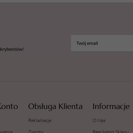
bskrybentów!
Konto
Obsługa Klienta
Informacje
Reklamacje
O Nas
wienia
Zwroty
Regulamin Sklepu