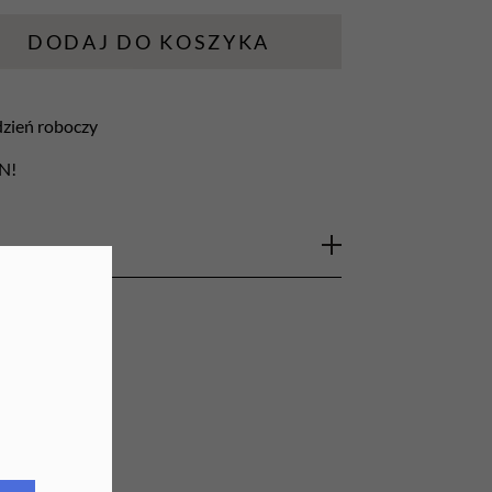
URZĄDZENIA
DODAJ DO KOSZYKA
Lampy do paznokci
 dzień roboczy
Lampy na biurko
LN!
Podgrzewacze do wosku
/180 (sweet polerka)
j polerki do opracowywania i wygładzania
się idealnie do matowienia naturalnej płytki
zania nierówności powstałych przy
akrylowej. MINI polerka sprawdzi się
wej przy jednorazowym użyciu. Wygodniejsza
tywa dla bloku polerskiego. Dostępna w dwóch