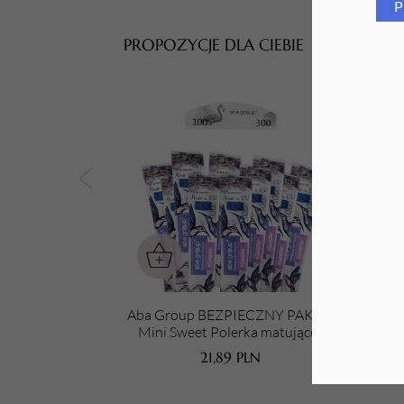
P
Tarki i nakładki
PROPOZYCJE DLA CIEBIE
Aba Group BEZPIECZNY PAKIET
Ab
Mini Sweet Polerka matująco-
paz
wygładzająca PÓŁKSIĘŻYC
PRE
21,89
PLN
100/300 - FLAMING, 10 sztuk